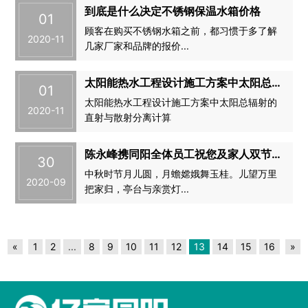
到底是什么决定不锈钢保温水箱价格
01
顾客在购买不锈钢水箱之前，都习惯于多了解
2020-11
几家厂家和品牌的报价...
太阳能热水工程设计施工方案中太阳总辐射的直射与散射分...
01
太阳能热水工程设计施工方案中太阳总辐射的
2020-11
直射与散射分离计算
陈永峰携同阳全体员工祝您及家人双节快乐
30
中秋时节月儿圆，月蟾嫦娥舞玉桂。儿望万里
2020-09
把家归，亭台与亲赏灯...
«
1
2
...
8
9
10
11
12
13
14
15
16
»